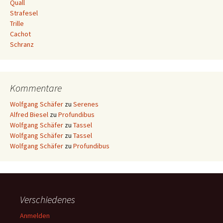
Quall
Strafesel
Trille
Cachot
Schranz
Kommentare
Wolfgang Schäfer
zu
Serenes
Alfred Biesel
zu
Profundibus
Wolfgang Schäfer
zu
Tassel
Wolfgang Schäfer
zu
Tassel
Wolfgang Schäfer
zu
Profundibus
Verschiedenes
Anmelden