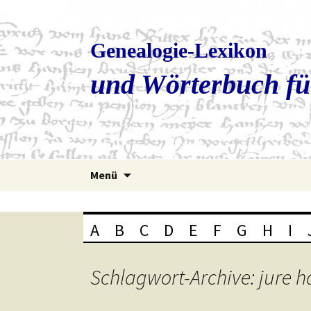
Genealogie-Lexikon
und Wörterbuch fü
Zum
Menü
Inhalt
springen
A
B
C
D
E
F
G
H
I
Schlagwort-Archive: jure h