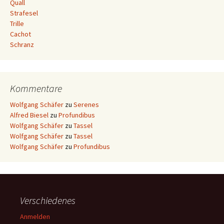
Quall
Strafesel
Trille
Cachot
Schranz
Kommentare
Wolfgang Schäfer
zu
Serenes
Alfred Biesel
zu
Profundibus
Wolfgang Schäfer
zu
Tassel
Wolfgang Schäfer
zu
Tassel
Wolfgang Schäfer
zu
Profundibus
Verschiedenes
Anmelden