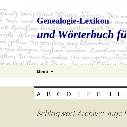
Genealogie-Lexikon
und Wörterbuch fü
Zum
Menü
Inhalt
springen
A
B
C
D
E
F
G
H
I
Schlagwort-Archive: Juge f