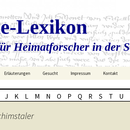
ie-Lexikon
ür Heimatforscher in der 
Erläuterungen
Gesucht
Impressum
Kontakt
J
K
L
M
N
O
P
Q
R
S
T
U
chimstaler