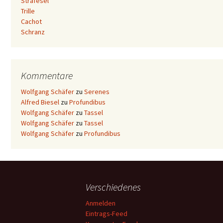
Strafesel
Trille
Cachot
Schranz
Kommentare
Wolfgang Schäfer
zu
Serenes
Alfred Biesel
zu
Profundibus
Wolfgang Schäfer
zu
Tassel
Wolfgang Schäfer
zu
Tassel
Wolfgang Schäfer
zu
Profundibus
Verschiedenes
Anmelden
Eintrags-Feed