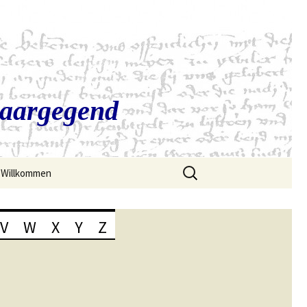
Saargegend
Suchen
Willkommen
nach:
V
W
X
Y
Z