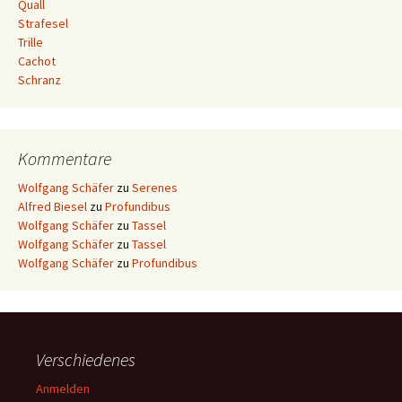
Quall
Strafesel
Trille
Cachot
Schranz
Kommentare
Wolfgang Schäfer
zu
Serenes
Alfred Biesel
zu
Profundibus
Wolfgang Schäfer
zu
Tassel
Wolfgang Schäfer
zu
Tassel
Wolfgang Schäfer
zu
Profundibus
Verschiedenes
Anmelden