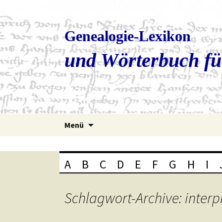
Genealogie-Lexikon
und Wörterbuch fü
Zum
Menü
Inhalt
springen
A
B
C
D
E
F
G
H
I
Schlagwort-Archive: interp