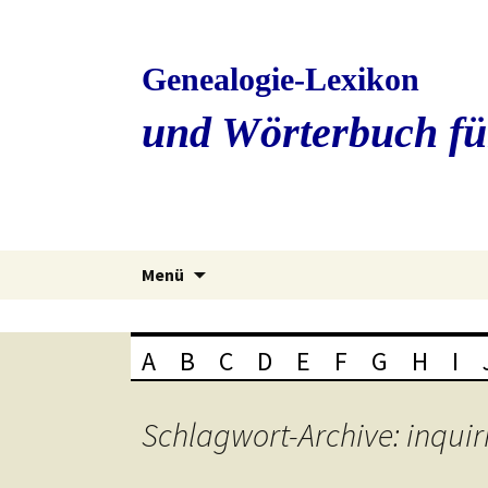
Genealogie-Lexikon
und Wörterbuch fü
Zum
Menü
Inhalt
springen
A
B
C
D
E
F
G
H
I
Schlagwort-Archive: inquir