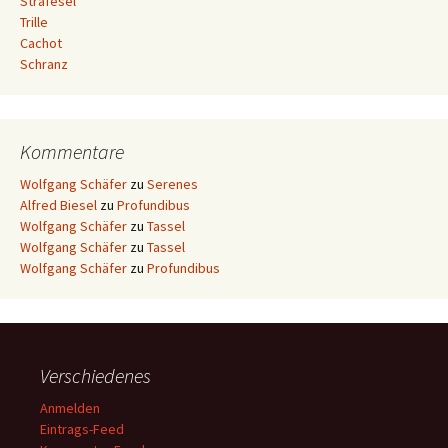
Strafesel
Trille
Cachot
Schranz
Kommentare
Wolfgang Schäfer
zu
Serenes
Alfred Biesel
zu
Profundibus
Wolfgang Schäfer
zu
Tassel
Wolfgang Schäfer
zu
Tassel
Wolfgang Schäfer
zu
Profundibus
Verschiedenes
Anmelden
Eintrags-Feed