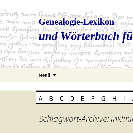
Genealogie-Lexikon
und Wörterbuch fü
Zum
Menü
Inhalt
springen
A
B
C
D
E
F
G
H
I
Schlagwort-Archive: inklin