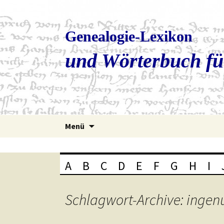
Genealogie-Lexikon
und Wörterbuch fü
Zum
Menü
Inhalt
springen
A
B
C
D
E
F
G
H
I
Schlagwort-Archive: ingen