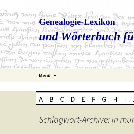
Genealogie-Lexikon
und Wörterbuch fü
Zum
Menü
Inhalt
springen
A
B
C
D
E
F
G
H
I
Schlagwort-Archive: in mu