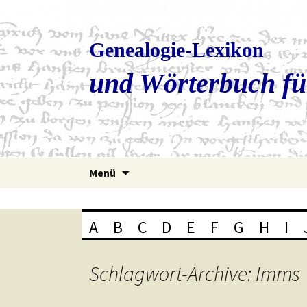
Genealogie-Lexikon
und Wörterbuch fü
Zum
Menü
Inhalt
springen
A
B
C
D
E
F
G
H
I
Schlagwort-Archive: Imms