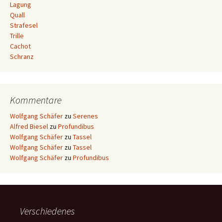
Lagung
Quall
Strafesel
Trille
Cachot
Schranz
Kommentare
Wolfgang Schäfer
zu
Serenes
Alfred Biesel
zu
Profundibus
Wolfgang Schäfer
zu
Tassel
Wolfgang Schäfer
zu
Tassel
Wolfgang Schäfer
zu
Profundibus
Verschiedenes