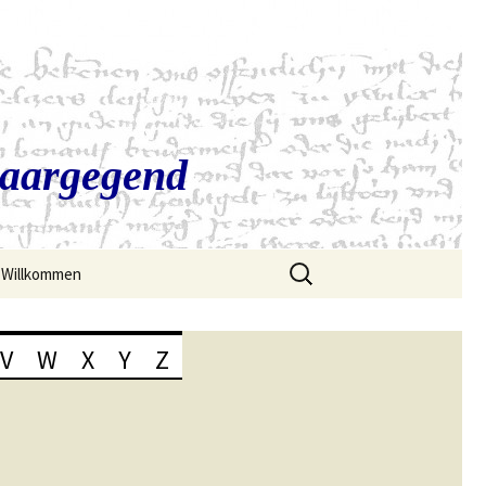
Saargegend
Suchen
Willkommen
nach:
V
W
X
Y
Z