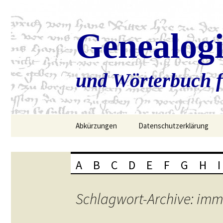
Genealog
und Wörterbuch f
Zum
Abkürzungen
Datenschutzerklärung
Inhalt
springen
A
B
C
D
E
F
G
H
I
Schlagwort-Archive: imm