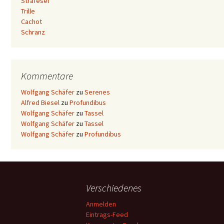
Strafesel
Trille
Cachot
Schranz
Kommentare
Wolfgang Schäfer
zu
Serenes
Alfred Biesel
zu
Profundibus
Wolfgang Schäfer
zu
Tassel
Wolfgang Schäfer
zu
Tassel
Wolfgang Schäfer
zu
Profundibus
Verschiedenes
Anmelden
Eintrags-Feed