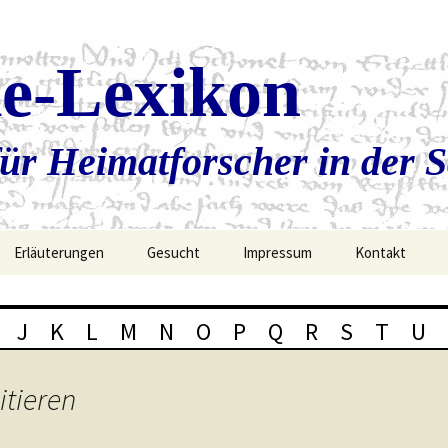
ie-Lexikon
ür Heimatforscher in der 
Erläuterungen
Gesucht
Impressum
Kontakt
J
K
L
M
N
O
P
Q
R
S
T
U
itieren