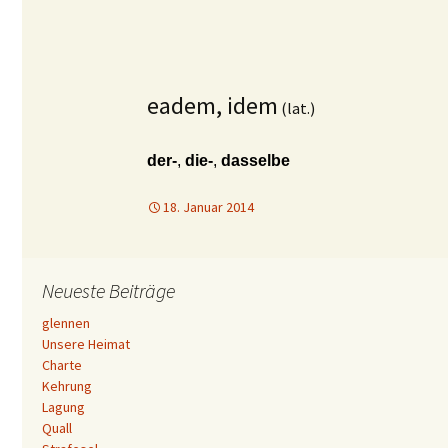
eadem, idem
(lat.)
der-
,
die-
,
dasselbe
18. Januar 2014
Neueste Beiträge
glennen
Unsere Heimat
Charte
Kehrung
Lagung
Quall