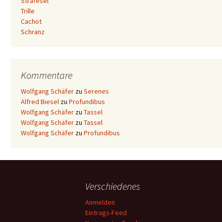
Strafesel
Trille
Cachot
Schranz
Kommentare
Wolfgang Schäfer
zu
Serenes
Alfred Biesel
zu
Profundibus
Wolfgang Schäfer
zu
Tassel
Wolfgang Schäfer
zu
Tassel
Wolfgang Schäfer
zu
Profundibus
Verschiedenes
Anmelden
Eintrags-Feed