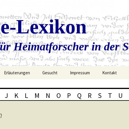
ie-Lexikon
ür Heimatforscher in der 
Erläuterungen
Gesucht
Impressum
Kontakt
J
K
L
M
N
O
P
Q
R
S
T
U
m