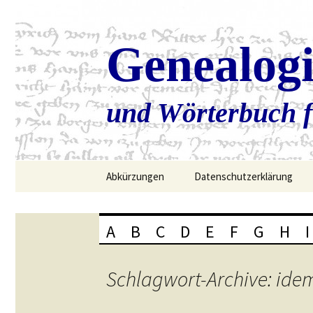
Genealog
und Wörterbuch f
Zum
Abkürzungen
Datenschutzerklärung
Inhalt
springen
A
B
C
D
E
F
G
H
I
Schlagwort-Archive: ide