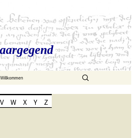
Saargegend
Suchen
Willkommen
nach:
V
W
X
Y
Z