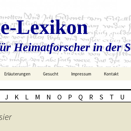
ie-Lexikon
ür Heimatforscher in der 
Erläuterungen
Gesucht
Impressum
Kontakt
J
K
L
M
N
O
P
Q
R
S
T
U
sier