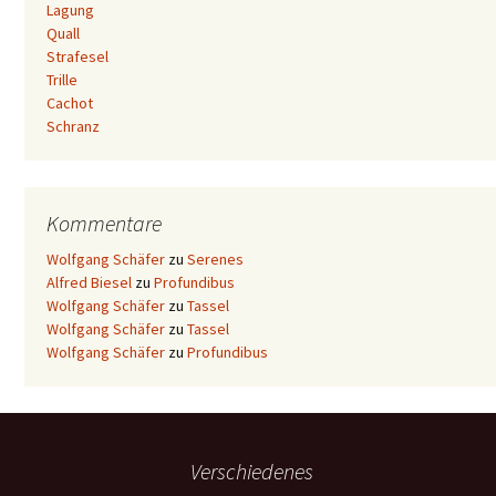
Lagung
Quall
Strafesel
Trille
Cachot
Schranz
Kommentare
Wolfgang Schäfer
zu
Serenes
Alfred Biesel
zu
Profundibus
Wolfgang Schäfer
zu
Tassel
Wolfgang Schäfer
zu
Tassel
Wolfgang Schäfer
zu
Profundibus
Verschiedenes