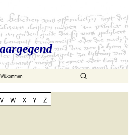
Saargegend
Suchen
Willkommen
nach:
V
W
X
Y
Z