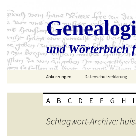
Genealog
und Wörterbuch f
Zum
Abkürzungen
Datenschutzerklärung
Inhalt
springen
A
B
C
D
E
F
G
H
I
Schlagwort-Archive: huis