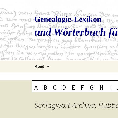
Genealogie-Lexikon
und Wörterbuch fü
Zum
Menü
Inhalt
springen
A
B
C
D
E
F
G
H
I
Schlagwort-Archive: Hubb