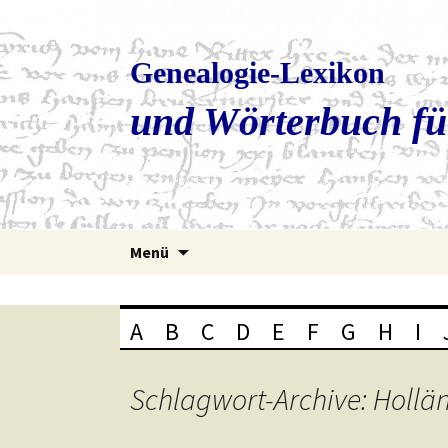
Genealogie-Lexikon
und Wörterbuch fü
Zum
Menü
Inhalt
springen
A
B
C
D
E
F
G
H
I
Schlagwort-Archive: Hollä