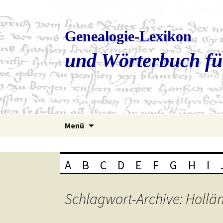
Genealogie-Lexikon
und Wörterbuch fü
Zum
Menü
Inhalt
springen
A
B
C
D
E
F
G
H
I
Schlagwort-Archive: Holl