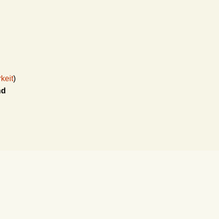
keit
)
nd