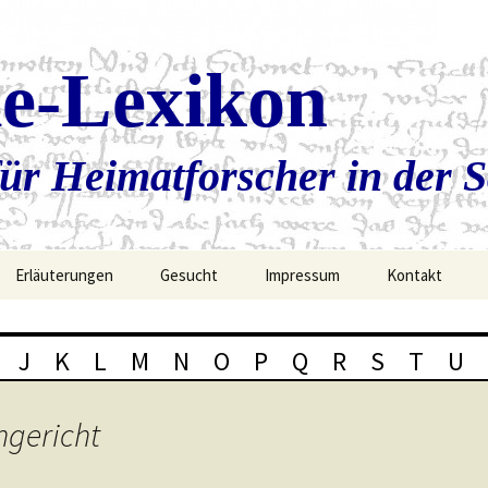
ie-Lexikon
ür Heimatforscher in der 
Erläuterungen
Gesucht
Impressum
Kontakt
J
K
L
M
N
O
P
Q
R
S
T
U
hgericht