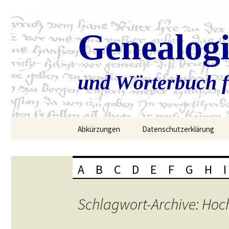
Genealog
und Wörterbuch f
Zum
Abkürzungen
Datenschutzerklärung
Inhalt
springen
A
B
C
D
E
F
G
H
I
Schlagwort-Archive: Hoc