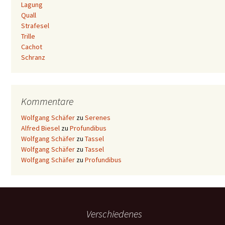
Lagung
Quall
Strafesel
Trille
Cachot
Schranz
Kommentare
Wolfgang Schäfer
zu
Serenes
Alfred Biesel
zu
Profundibus
Wolfgang Schäfer
zu
Tassel
Wolfgang Schäfer
zu
Tassel
Wolfgang Schäfer
zu
Profundibus
Verschiedenes