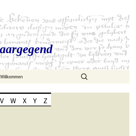
Saargegend
Suchen
Willkommen
nach:
V
W
X
Y
Z