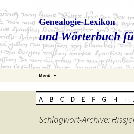
Genealogie-Lexikon
und Wörterbuch fü
Zum
Menü
Inhalt
springen
A
B
C
D
E
F
G
H
I
Schlagwort-Archive: Hissje