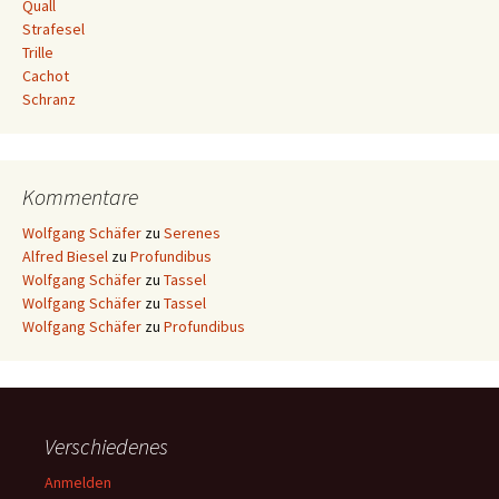
Quall
Strafesel
Trille
Cachot
Schranz
Kommentare
Wolfgang Schäfer
zu
Serenes
Alfred Biesel
zu
Profundibus
Wolfgang Schäfer
zu
Tassel
Wolfgang Schäfer
zu
Tassel
Wolfgang Schäfer
zu
Profundibus
Verschiedenes
Anmelden