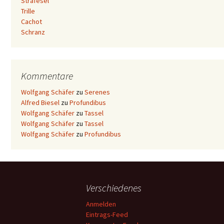
Strafesel
Trille
Cachot
Schranz
Kommentare
Wolfgang Schäfer
zu
Serenes
Alfred Biesel
zu
Profundibus
Wolfgang Schäfer
zu
Tassel
Wolfgang Schäfer
zu
Tassel
Wolfgang Schäfer
zu
Profundibus
Verschiedenes
Anmelden
Eintrags-Feed