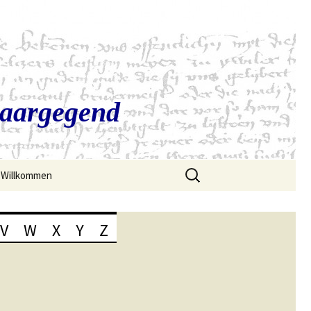
Saargegend
Suchen
Willkommen
nach:
V
W
X
Y
Z