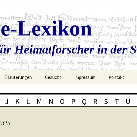
ie-Lexikon
ür Heimatforscher in der 
Erläuterungen
Gesucht
Impressum
Kontakt
J
K
L
M
N
O
P
Q
R
S
T
U
mes