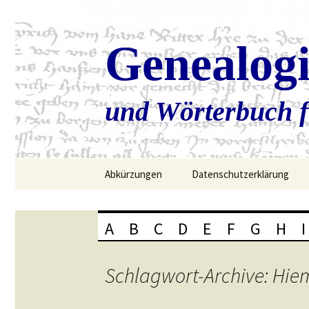
Genealog
und Wörterbuch f
Zum
Abkürzungen
Datenschutzerklärung
Inhalt
springen
A
B
C
D
E
F
G
H
I
Schlagwort-Archive: Hie