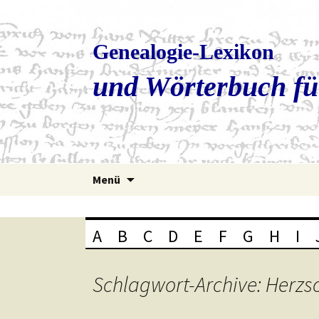
Genealogie-Lexikon
und Wörterbuch fü
Zum
Menü
Inhalt
springen
A
B
C
D
E
F
G
H
I
Schlagwort-Archive: Herzsc