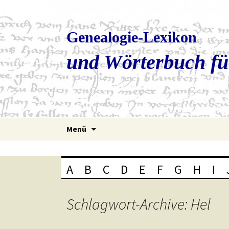
Genealogie-Lexikon
und Wörterbuch fü
Zum
Menü
Inhalt
springen
A
B
C
D
E
F
G
H
I
Schlagwort-Archive: Hel