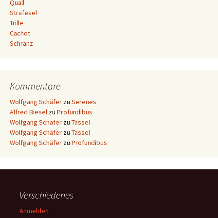
Quall
Strafesel
Trille
Cachot
Schranz
Kommentare
Wolfgang Schäfer
zu
Serenes
Alfred Biesel
zu
Profundibus
Wolfgang Schäfer
zu
Tassel
Wolfgang Schäfer
zu
Tassel
Wolfgang Schäfer
zu
Profundibus
Verschiedenes
Anmelden