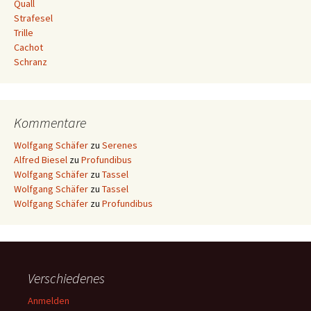
Quall
Strafesel
Trille
Cachot
Schranz
Kommentare
Wolfgang Schäfer
zu
Serenes
Alfred Biesel
zu
Profundibus
Wolfgang Schäfer
zu
Tassel
Wolfgang Schäfer
zu
Tassel
Wolfgang Schäfer
zu
Profundibus
Verschiedenes
Anmelden