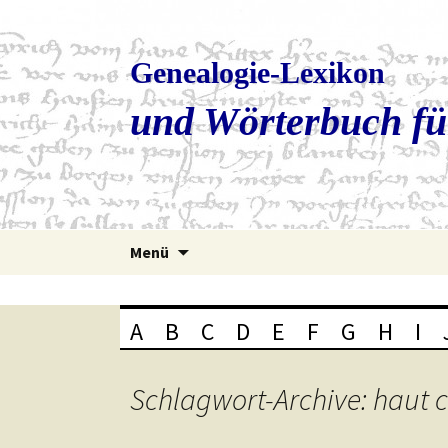
Genealogie-Lexikon
und Wörterbuch fü
Zum
Menü
Inhalt
springen
A
B
C
D
E
F
G
H
I
Schlagwort-Archive: haut 