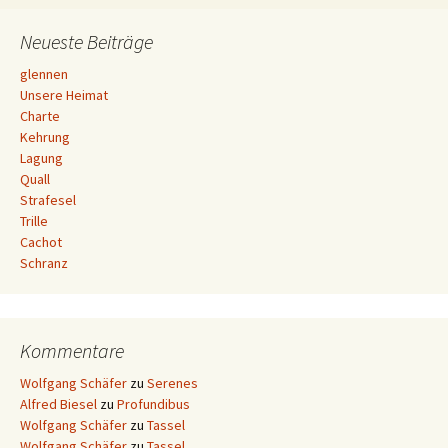
Neueste Beiträge
glennen
Unsere Heimat
Charte
Kehrung
Lagung
Quall
Strafesel
Trille
Cachot
Schranz
Kommentare
Wolfgang Schäfer
zu
Serenes
Alfred Biesel
zu
Profundibus
Wolfgang Schäfer
zu
Tassel
Wolfgang Schäfer
zu
Tassel