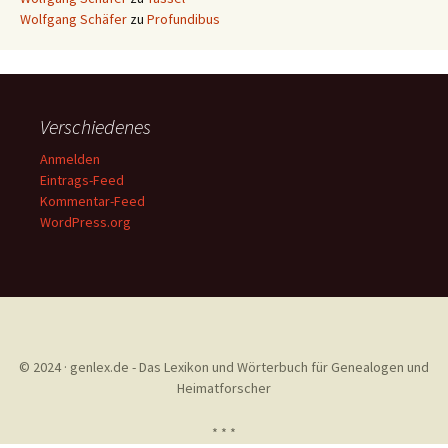
Wolfgang Schäfer
zu
Profundibus
Verschiedenes
Anmelden
Eintrags-Feed
Kommentar-Feed
WordPress.org
© 2024 · genlex.de - Das Lexikon und Wörterbuch für Genealogen und
Heimatforscher
* * *