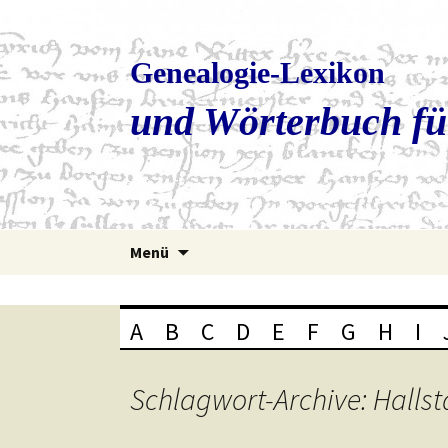
Genealogie-Lexikon
und Wörterbuch fü
Zum
Menü
Inhalt
springen
A
B
C
D
E
F
G
H
I
Schlagwort-Archive: Hallst