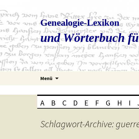
Genealogie-Lexikon
und Wörterbuch fü
Zum
Menü
Inhalt
springen
A
B
C
D
E
F
G
H
I
Schlagwort-Archive: guerr