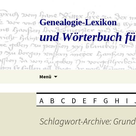
Genealogie-Lexikon
und Wörterbuch fü
Zum
Menü
Inhalt
springen
A
B
C
D
E
F
G
H
I
Schlagwort-Archive: Grun