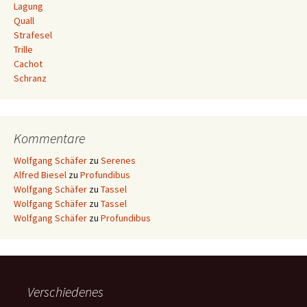
Lagung
Quall
Strafesel
Trille
Cachot
Schranz
Kommentare
Wolfgang Schäfer
zu
Serenes
Alfred Biesel
zu
Profundibus
Wolfgang Schäfer
zu
Tassel
Wolfgang Schäfer
zu
Tassel
Wolfgang Schäfer
zu
Profundibus
Verschiedenes