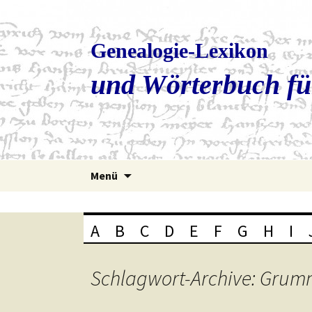
Genealogie-Lexikon
und Wörterbuch fü
Zum
Menü
Inhalt
springen
A
B
C
D
E
F
G
H
I
Schlagwort-Archive: Grum