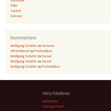
Strafesel
Trille
Cachot
Schranz
Kommentare
Wolfgang Schäfer
zu
Serenes
Alfred Biesel
zu
Profundibus
Wolfgang Schäfer
zu
Tassel
Wolfgang Schäfer
zu
Tassel
Wolfgang Schäfer
zu
Profundibus
Verschiedenes
Anmelden
Eintrags-Feed