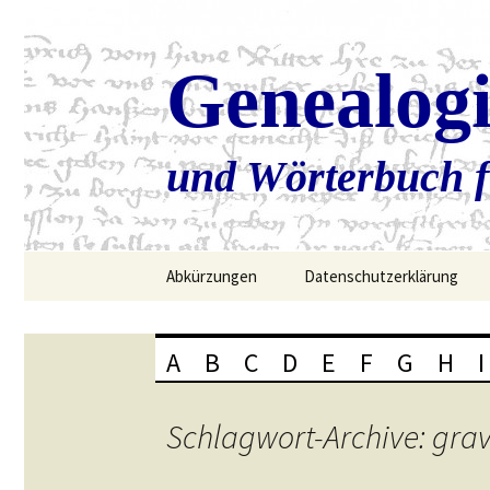
Genealog
und Wörterbuch f
Zum
Abkürzungen
Datenschutzerklärung
Inhalt
springen
A
B
C
D
E
F
G
H
I
Schlagwort-Archive: gr