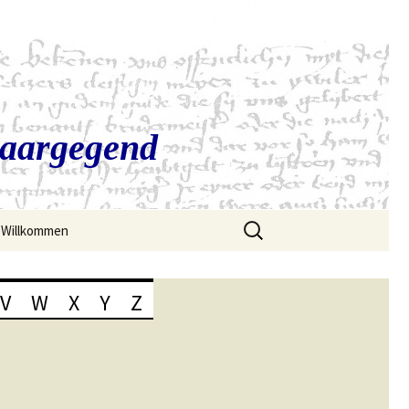
Saargegend
Suchen
Willkommen
nach:
V
W
X
Y
Z