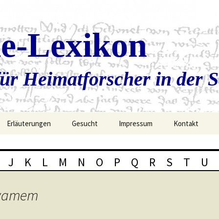
ie-Lexikon
ür Heimatforscher in der 
Erläuterungen
Gesucht
Impressum
Kontakt
J
K
L
M
N
O
P
Q
R
S
T
U
avamem