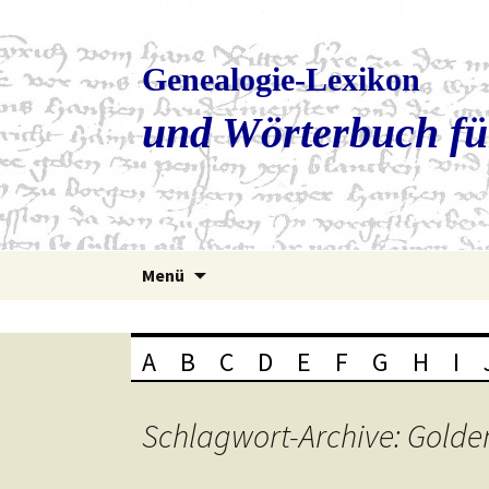
Genealogie-Lexikon
und Wörterbuch fü
Zum
Menü
Inhalt
springen
A
B
C
D
E
F
G
H
I
Schlagwort-Archive: Golde