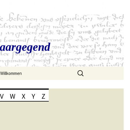
Saargegend
Suchen
Willkommen
nach:
V
W
X
Y
Z