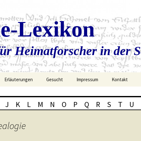
ie-Lexikon
ür Heimatforscher in der 
Erläuterungen
Gesucht
Impressum
Kontakt
J
K
L
M
N
O
P
Q
R
S
T
U
ealogie