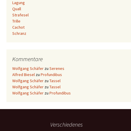
Lagung
Quall
Strafesel
Trille
Cachot
Schranz
Kommentare
Wolfgang Schäfer
zu
Serenes
Alfred Biesel
zu
Profundibus
Wolfgang Schäfer
zu
Tassel
Wolfgang Schäfer
zu
Tassel
Wolfgang Schäfer
zu
Profundibus
Verschiedenes