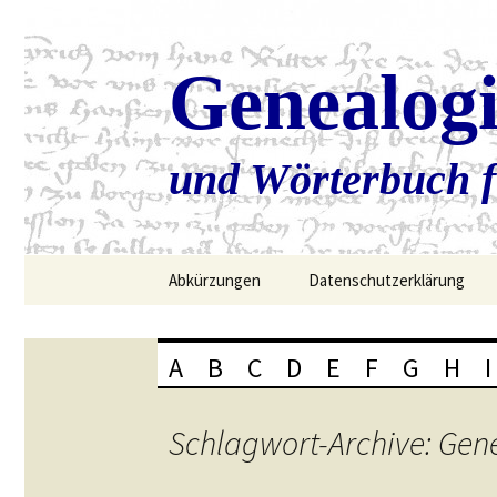
Genealog
und Wörterbuch f
Zum
Abkürzungen
Datenschutzerklärung
Inhalt
springen
A
B
C
D
E
F
G
H
I
Schlagwort-Archive: Gen