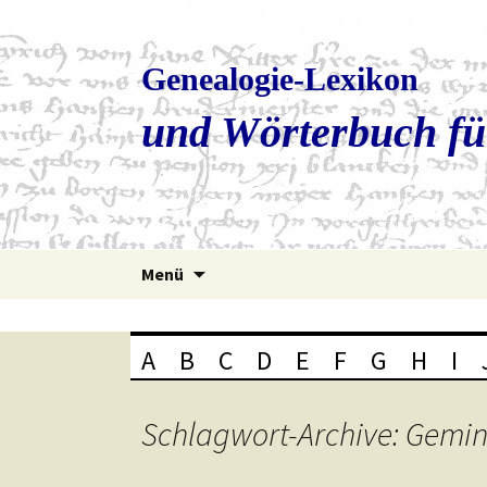
Genealogie-Lexikon
und Wörterbuch fü
Zum
Menü
Inhalt
springen
A
B
C
D
E
F
G
H
I
Schlagwort-Archive: Gemin