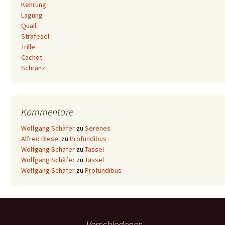
Kehrung
Lagung
Quall
Strafesel
Trille
Cachot
Schranz
Kommentare
Wolfgang Schäfer
zu
Serenes
Alfred Biesel
zu
Profundibus
Wolfgang Schäfer
zu
Tassel
Wolfgang Schäfer
zu
Tassel
Wolfgang Schäfer
zu
Profundibus
Verschiedenes