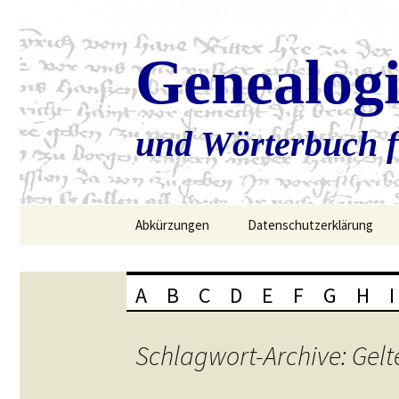
Genealog
und Wörterbuch f
Zum
Abkürzungen
Datenschutzerklärung
Inhalt
springen
A
B
C
D
E
F
G
H
I
Schlagwort-Archive: Gelt