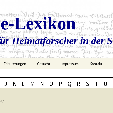
ie-Lexikon
ür Heimatforscher in der 
Erläuterungen
Gesucht
Impressum
Kontakt
J
K
L
M
N
O
P
Q
R
S
T
U
er