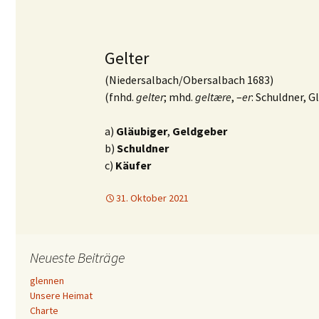
Gelter
(Niedersalbach/Obersalbach 1683)
(fnhd.
gelter
; mhd.
geltære
, –
er
: Schuldner, G
a)
Gläubiger
,
Geldgeber
b)
Schuldner
c)
Käufer
31. Oktober 2021
Neueste Beiträge
glennen
Unsere Heimat
Charte