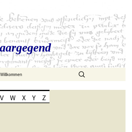
Saargegend
Suchen
Willkommen
nach:
V
W
X
Y
Z