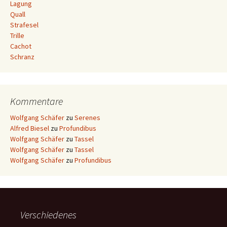
Lagung
Quall
Strafesel
Trille
Cachot
Schranz
Kommentare
Wolfgang Schäfer
zu
Serenes
Alfred Biesel
zu
Profundibus
Wolfgang Schäfer
zu
Tassel
Wolfgang Schäfer
zu
Tassel
Wolfgang Schäfer
zu
Profundibus
Verschiedenes