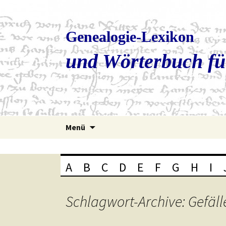
Genealogie-Lexikon
und Wörterbuch fü
Zum
Menü
Inhalt
springen
A
B
C
D
E
F
G
H
I
Schlagwort-Archive: Gefäll