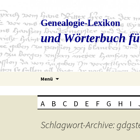
Genealogie-Lexikon
und Wörterbuch fü
Zum
Menü
Inhalt
springen
A
B
C
D
E
F
G
H
I
Schlagwort-Archive: gdgst