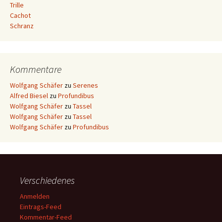
Trille
Cachot
Schranz
Kommentare
Wolfgang Schäfer
zu
Serenes
Alfred Biesel
zu
Profundibus
Wolfgang Schäfer
zu
Tassel
Wolfgang Schäfer
zu
Tassel
Wolfgang Schäfer
zu
Profundibus
Verschiedenes
Anmelden
Eintrags-Feed
Kommentar-Feed