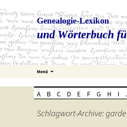
Genealogie-Lexikon
und Wörterbuch fü
Zum
Menü
Inhalt
springen
A
B
C
D
E
F
G
H
I
Schlagwort-Archive: garde 