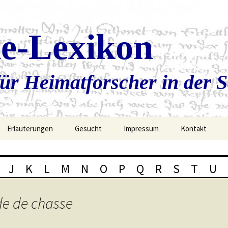
ie-Lexikon
ür Heimatforscher in der 
Erläuterungen
Gesucht
Impressum
Kontakt
J
K
L
M
N
O
P
Q
R
S
T
U
de de chasse