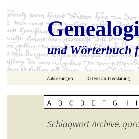
Genealog
und Wörterbuch f
Zum
Abkürzungen
Datenschutzerklärung
Inhalt
springen
A
B
C
D
E
F
G
H
I
Schlagwort-Archive: gar