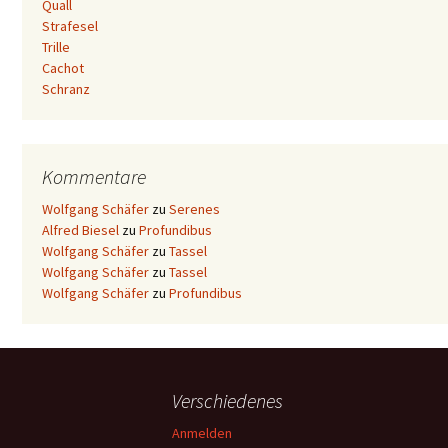
Quall
Strafesel
Trille
Cachot
Schranz
Kommentare
Wolfgang Schäfer
zu
Serenes
Alfred Biesel
zu
Profundibus
Wolfgang Schäfer
zu
Tassel
Wolfgang Schäfer
zu
Tassel
Wolfgang Schäfer
zu
Profundibus
Verschiedenes
Anmelden