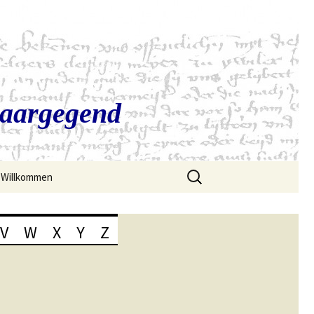
Saargegend
Suchen
Willkommen
nach:
V
W
X
Y
Z