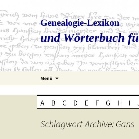
Genealogie-Lexikon
und Wörterbuch fü
Zum
Menü
Inhalt
springen
A
B
C
D
E
F
G
H
I
Schlagwort-Archive: Gans