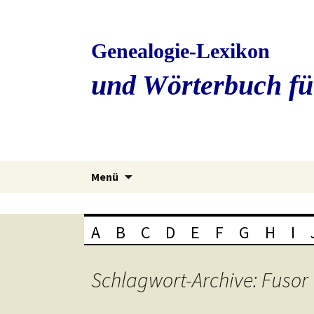
Genealogie-Lexikon
und Wörterbuch fü
Zum
Menü
Inhalt
springen
A
B
C
D
E
F
G
H
I
Schlagwort-Archive: Fusor