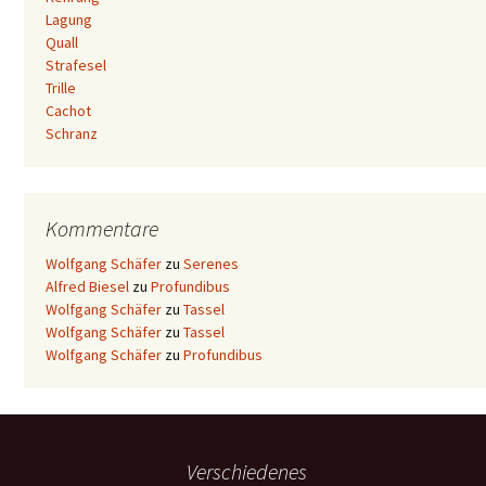
Lagung
Quall
Strafesel
Trille
Cachot
Schranz
Kommentare
Wolfgang Schäfer
zu
Serenes
Alfred Biesel
zu
Profundibus
Wolfgang Schäfer
zu
Tassel
Wolfgang Schäfer
zu
Tassel
Wolfgang Schäfer
zu
Profundibus
Verschiedenes