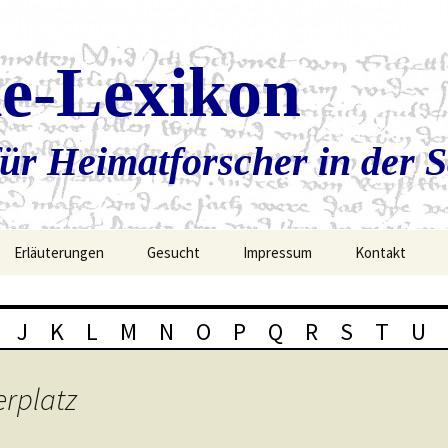
ie-Lexikon
ür Heimatforscher in der 
Erläuterungen
Gesucht
Impressum
Kontakt
J
K
L
M
N
O
P
Q
R
S
T
U
erplatz