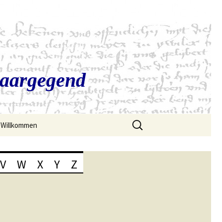
Saargegend
Suchen
Willkommen
nach:
V
W
X
Y
Z