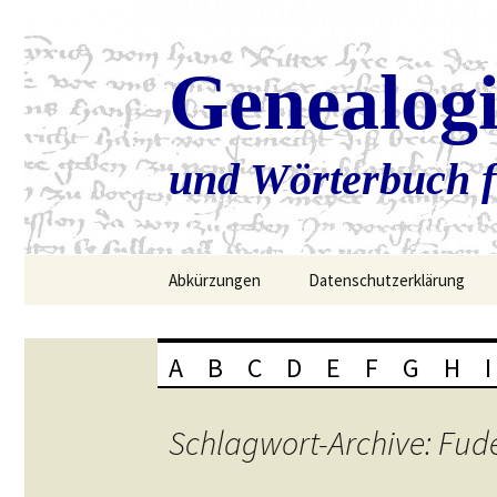
Genealog
und Wörterbuch f
Zum
Abkürzungen
Datenschutzerklärung
Inhalt
springen
A
B
C
D
E
F
G
H
I
Schlagwort-Archive: Fud