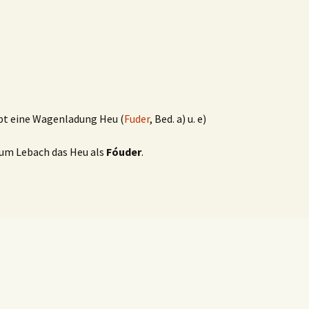
bt eine Wagenladung Heu (
Fuder
, Bed. a) u. e)
um Lebach das Heu als
Fóuder
.