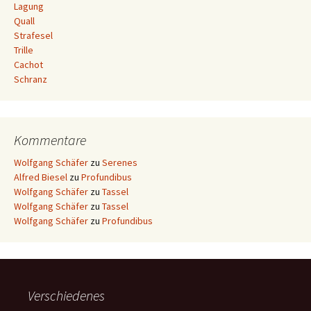
Lagung
Quall
Strafesel
Trille
Cachot
Schranz
Kommentare
Wolfgang Schäfer
zu
Serenes
Alfred Biesel
zu
Profundibus
Wolfgang Schäfer
zu
Tassel
Wolfgang Schäfer
zu
Tassel
Wolfgang Schäfer
zu
Profundibus
Verschiedenes