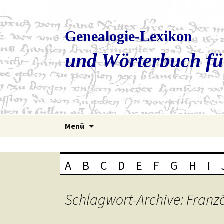
Genealogie-Lexikon
und Wörterbuch fü
Zum
Menü
Inhalt
springen
A
B
C
D
E
F
G
H
I
Schlagwort-Archive: Franz