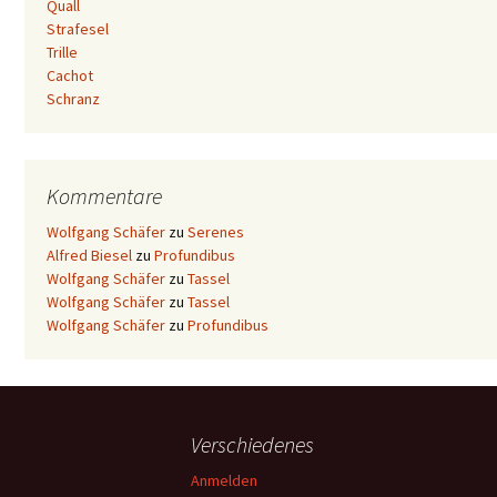
Quall
Strafesel
Trille
Cachot
Schranz
Kommentare
Wolfgang Schäfer
zu
Serenes
Alfred Biesel
zu
Profundibus
Wolfgang Schäfer
zu
Tassel
Wolfgang Schäfer
zu
Tassel
Wolfgang Schäfer
zu
Profundibus
Verschiedenes
Anmelden