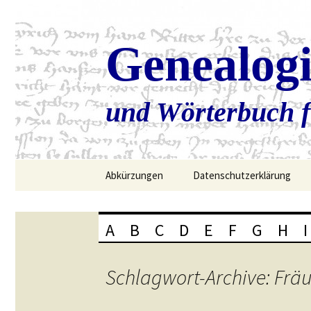
Genealog
und Wörterbuch f
Zum
Abkürzungen
Datenschutzerklärung
Inhalt
springen
A
B
C
D
E
F
G
H
I
Schlagwort-Archive: Fräu