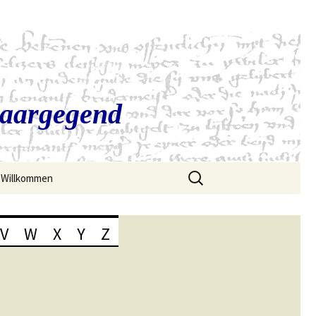
Saargegend
Suchen
Willkommen
nach:
V
W
X
Y
Z