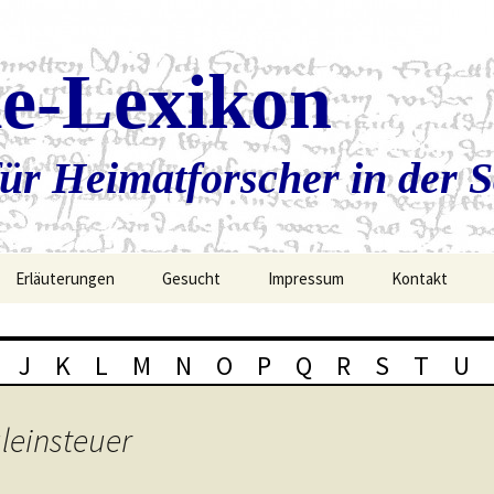
ie-Lexikon
ür Heimatforscher in der 
Erläuterungen
Gesucht
Impressum
Kontakt
J
K
L
M
N
O
P
Q
R
S
T
U
leinsteuer