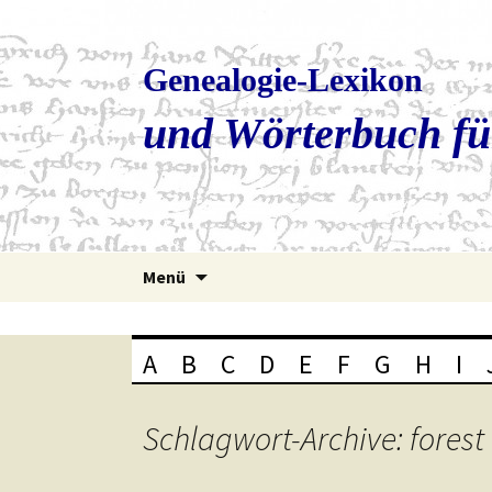
Genealogie-Lexikon
und Wörterbuch fü
Zum
Menü
Inhalt
springen
A
B
C
D
E
F
G
H
I
Schlagwort-Archive: forest