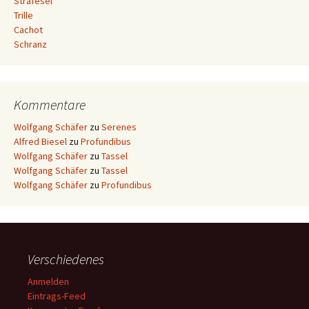
Strafesel
Trille
Cachot
Schranz
Kommentare
Wolfgang Schäfer
zu
Serenes
Alfred Biesel
zu
Profundibus
Wolfgang Schäfer
zu
Tassel
Wolfgang Schäfer
zu
Tassel
Wolfgang Schäfer
zu
Profundibus
Verschiedenes
Anmelden
Eintrags-Feed