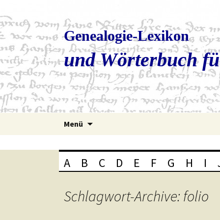
Genealogie-Lexikon
und Wörterbuch fü
Zum
Menü
Inhalt
springen
A
B
C
D
E
F
G
H
I
Schlagwort-Archive: folio