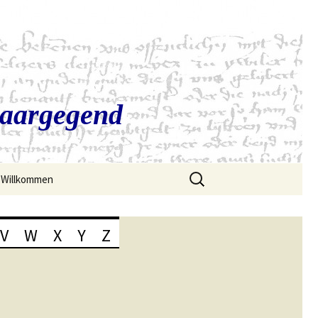
Saargegend
Suchen
Willkommen
nach:
V
W
X
Y
Z