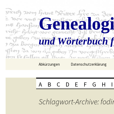
Genealog
und Wörterbuch f
Zum
Abkürzungen
Datenschutzerklärung
Inhalt
springen
A
B
C
D
E
F
G
H
I
Schlagwort-Archive: fodi