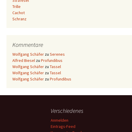
Strafesel
Trille
Cachot
Schranz
Kommentare
Wolfgang Schäfer
zu
Serenes
Alfred Biesel
zu
Profundibus
Wolfgang Schäfer
zu
Tassel
Wolfgang Schäfer
zu
Tassel
Wolfgang Schäfer
zu
Profundibus
Verschiedenes
Anmelden
Eintrags-Feed