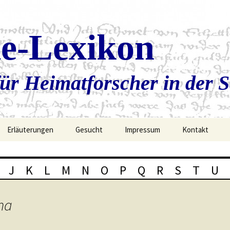
ie-Lexikon
ür Heimatforscher in der 
Erläuterungen
Gesucht
Impressum
Kontakt
J
K
L
M
N
O
P
Q
R
S
T
U
na