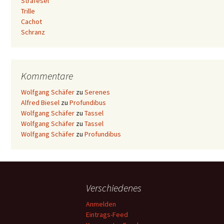
Strafesel
Trille
Cachot
Schranz
Kommentare
Wolfgang Schäfer
zu
Serenes
Alfred Biesel
zu
Profundibus
Wolfgang Schäfer
zu
Tassel
Wolfgang Schäfer
zu
Tassel
Wolfgang Schäfer
zu
Profundibus
Verschiedenes
Anmelden
Eintrags-Feed