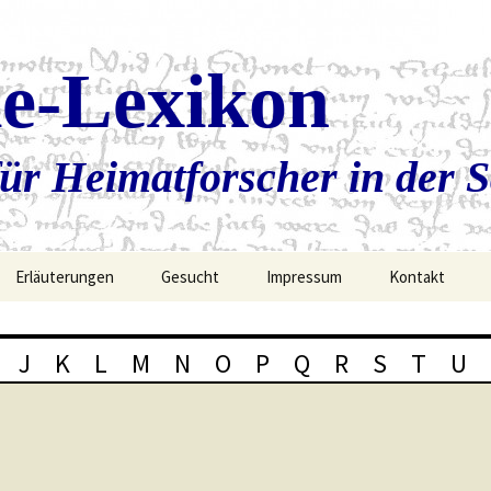
ie-Lexikon
ür Heimatforscher in der 
Erläuterungen
Gesucht
Impressum
Kontakt
J
K
L
M
N
O
P
Q
R
S
T
U