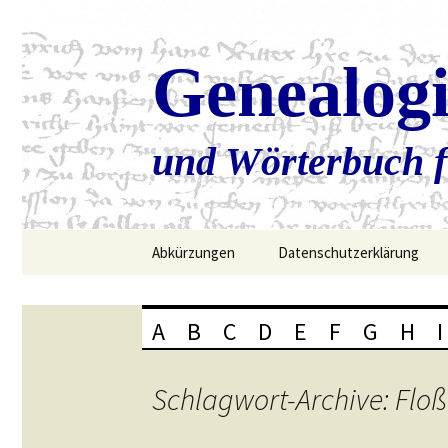
Genealog
und Wörterbuch f
Zum
Abkürzungen
Datenschutzerklärung
Inhalt
springen
A
B
C
D
E
F
G
H
I
Schlagwort-Archive: Floß