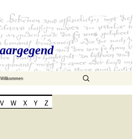
Saargegend
Suchen
Willkommen
nach:
V
W
X
Y
Z