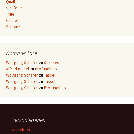
Quall
Strafesel
Trille
Cachot
Schranz
Kommentare
Wolfgang Schäfer
zu
Serenes
Alfred Biesel
zu
Profundibus
Wolfgang Schäfer
zu
Tassel
Wolfgang Schäfer
zu
Tassel
Wolfgang Schäfer
zu
Profundibus
Verschiedenes
Anmelden