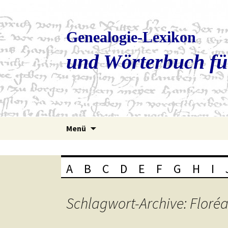
Genealogie-Lexikon
und Wörterbuch fü
Zum
Menü
Inhalt
springen
A
B
C
D
E
F
G
H
I
Schlagwort-Archive: Floréa