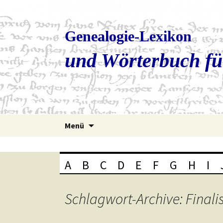
Genealogie-Lexikon
und Wörterbuch fü
Zum
Menü
Inhalt
springen
A
B
C
D
E
F
G
H
I
Schlagwort-Archive: Finali