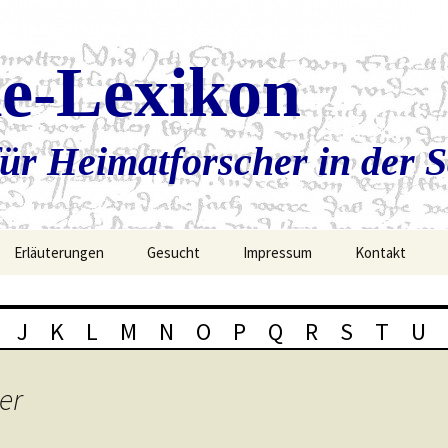
ie-Lexikon
ür Heimatforscher in der 
Erläuterungen
Gesucht
Impressum
Kontakt
J
K
L
M
N
O
P
Q
R
S
T
U
er