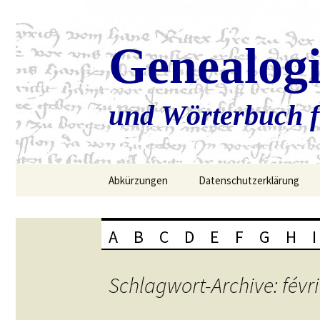
Genealog
und Wörterbuch f
Zum
Abkürzungen
Datenschutzerklärung
Inhalt
springen
A
B
C
D
E
F
G
H
I
Schlagwort-Archive: févri