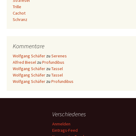
Strafesel
Trille
Cachot
Schranz
Kommentare
Wolfgang Schäfer
zu
Serenes
Alfred Biesel
zu
Profundibus
Wolfgang Schäfer
zu
Tassel
Wolfgang Schäfer
zu
Tassel
Wolfgang Schäfer
zu
Profundibus
Verschiedenes
Anmelden
Eintrags-Feed