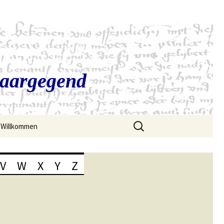
Saargegend
Suchen
Willkommen
nach:
V
W
X
Y
Z