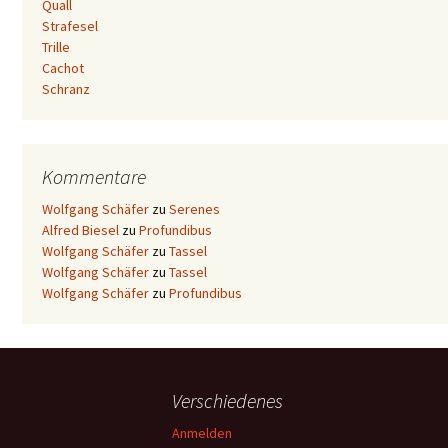
Quall
Strafesel
Trille
Cachot
Schranz
Kommentare
Wolfgang Schäfer
zu
Serenes
Alfred Biesel
zu
Profundibus
Wolfgang Schäfer
zu
Tassel
Wolfgang Schäfer
zu
Tassel
Wolfgang Schäfer
zu
Profundibus
Verschiedenes
Anmelden