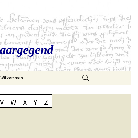
Saargegend
Suchen
Willkommen
nach:
V
W
X
Y
Z