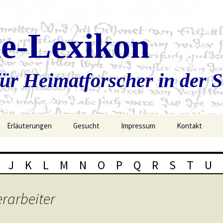
ie-Lexikon
ür Heimatforscher in der 
Erläuterungen
Gesucht
Impressum
Kontakt
J
K
L
M
N
O
P
Q
R
S
T
U
rarbeiter