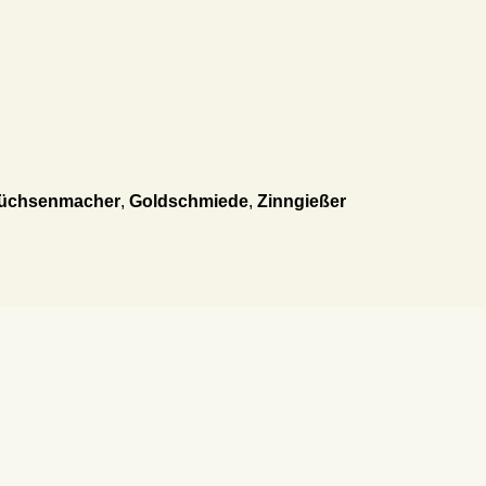
üchsenmacher
,
Goldschmiede
,
Zinngießer