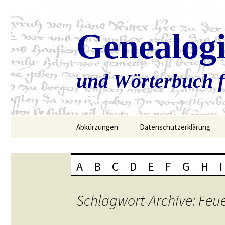
Genealog
und Wörterbuch f
Zum
Abkürzungen
Datenschutzerklärung
Inhalt
springen
A
B
C
D
E
F
G
H
I
Schlagwort-Archive: Feue