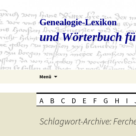
Genealogie-Lexikon
und Wörterbuch fü
Zum
Menü
Inhalt
springen
A
B
C
D
E
F
G
H
I
Schlagwort-Archive: Ferch