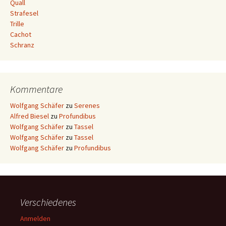
Quall
Strafesel
Trille
Cachot
Schranz
Kommentare
Wolfgang Schäfer
zu
Serenes
Alfred Biesel
zu
Profundibus
Wolfgang Schäfer
zu
Tassel
Wolfgang Schäfer
zu
Tassel
Wolfgang Schäfer
zu
Profundibus
Verschiedenes
Anmelden