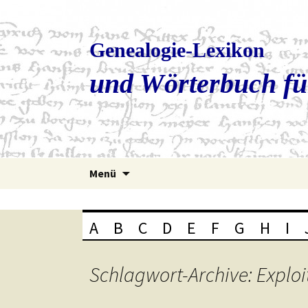
Genealogie-Lexikon
und Wörterbuch fü
Zum
Menü
Inhalt
springen
A
B
C
D
E
F
G
H
I
Schlagwort-Archive: Exploi