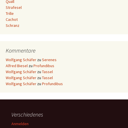
Quall
Strafesel
Trille
Cachot
Schranz
Kommentare
Wolfgang Schäfer
zu
Serenes
Alfred Biesel
zu
Profundibus
Wolfgang Schäfer
zu
Tassel
Wolfgang Schäfer
zu
Tassel
Wolfgang Schäfer
zu
Profundibus
Verschiedenes
Anmelden