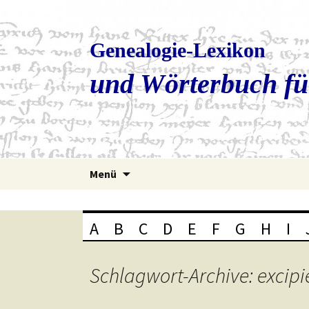
Genealogie-Lexikon
und Wörterbuch fü
Zum
Menü
Inhalt
springen
A
B
C
D
E
F
G
H
I
Schlagwort-Archive: excipi