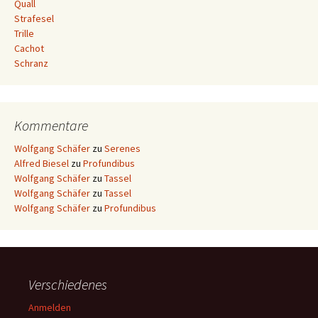
Quall
Strafesel
Trille
Cachot
Schranz
Kommentare
Wolfgang Schäfer
zu
Serenes
Alfred Biesel
zu
Profundibus
Wolfgang Schäfer
zu
Tassel
Wolfgang Schäfer
zu
Tassel
Wolfgang Schäfer
zu
Profundibus
Verschiedenes
Anmelden